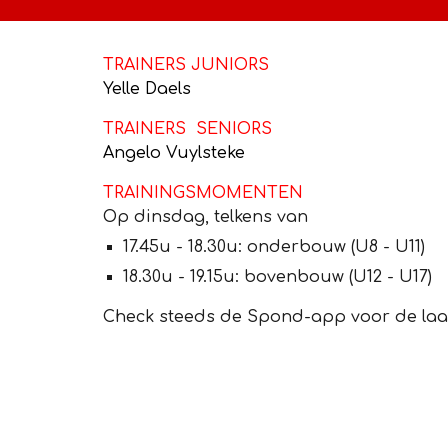
TRAINERS
JUNIORS
Yelle Daels
TRAINERS
SENIORS
Angelo Vuylsteke
TRAININGSMOMENTEN
Op
dinsdag
, telkens van
1
7
.
45
u - 1
8
.
3
0u: onderbouw (U8 - U11)
18
.
30
u - 1
9
.
15
u:
bovenbouw
(U
12
- U1
7
)
Check steeds de Spond-app voor de laa