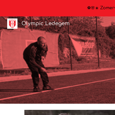
⚽🌸☀️ Zomerv
Sk
Olympic Ledegem