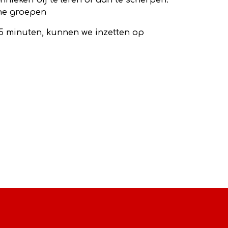
nieken bij te leren of aan te scherpen.
ine groepen
45 minuten, kunnen we inzetten op